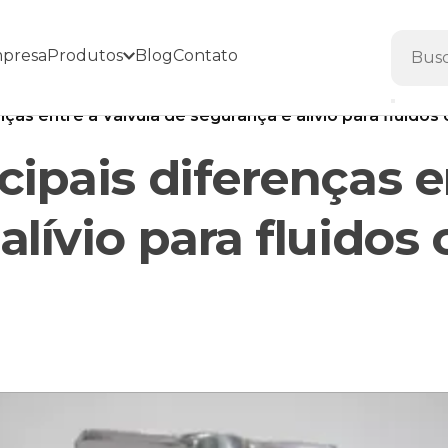
presa
Produtos
Blog
Contato
nças entre a Válvula de segurança e alívio para fluidos
cipais diferenças e
alívio para fluidos