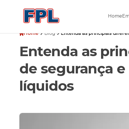
Home
Em
Home
Blog
Entenda as principais difere
Home
Empresa
Entenda as prin
Produtos
Blog
Pesquisa
de segurança e 
Contato
líquidos