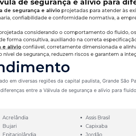
vula de segurança e alívio para dif
a de segurança e alívio
projetadas para atender às ex
haria, confiabilidade e conformidade normativa, a em
projetada considerando o comportamento do fluido, os 
de forma consultiva, auxiliando na correta especificaç
 e alívio
confiável, corretamente dimensionada e alinha
 nível de segurança, reduzem riscos e garantem a integ
endimento
do em diversas regiões da capital paulista, Grande São Pa
diferenças entre a Válvula de segurança e alívio para fluid
Acrelândia
Assis Brasil
Bujari
Capixaba
Epitaciolândia
Jordão