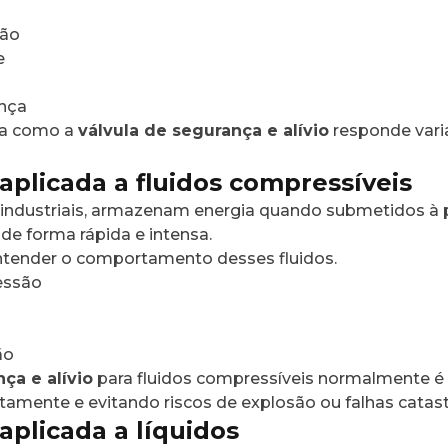
são
e
ança
rma como a
válvula de segurança e alívio
responde varia
aplicada a fluidos compressíveis
s industriais, armazenam energia quando submetidos à 
a de forma rápida e intensa.
entender o comportamento desses fluidos.
ressão
ão
ça e alívio
para fluidos compressíveis normalmente é p
tamente e evitando riscos de explosão ou falhas catast
aplicada a líquidos