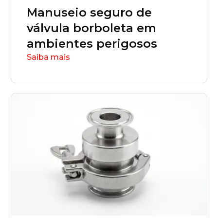
Manuseio seguro de
Santa Catarina (SC)
válvula borboleta em
ambientes perigosos
São Paulo (SP)
Saiba mais
Sergipe (SE)
Tocantins (TO)
Brasilia (DF)