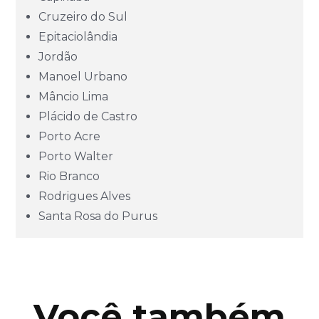
Goiás (GO)
Cruzeiro do Sul
Epitaciolândia
Jordão
Maranhão (MA)
Manoel Urbano
Mâncio Lima
Mato Grosso (MT)
Plácido de Castro
Porto Acre
Mato Grosso do Sul (MS)
Porto Walter
Rio Branco
Minas Gerais (MG)
Rodrigues Alves
Santa Rosa do Purus
Pará (PA)
Paraíba (PB)
Você também
Paraná (PR)