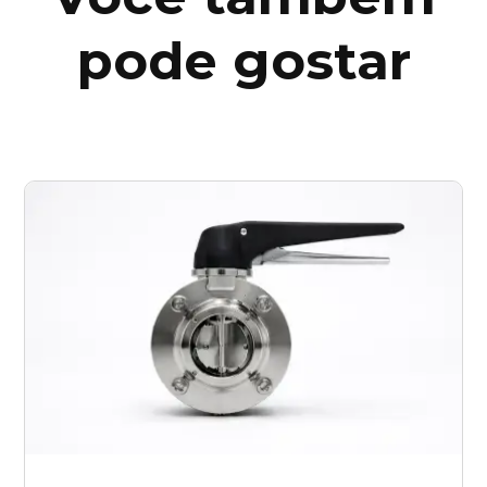
pode gostar
pernambuco (PE)
Piauí (PI)
Rio de Janeiro (RJ)
Rio Grande do Norte (RN)
Rio Grande do Sul (RS)
Rondônia (RO)
Roraima (RR)