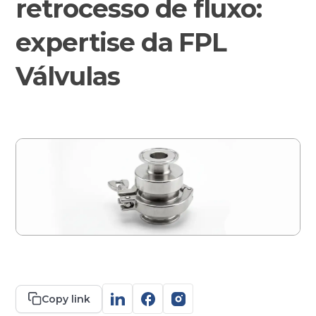
retrocesso de fluxo:
expertise da FPL
Contato
Válvulas
Copy link