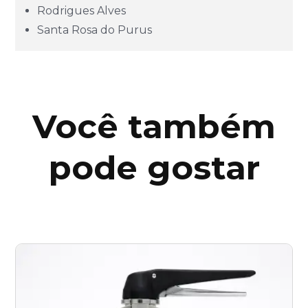
Minas Gerais (MG)
Rodrigues Alves
Santa Rosa do Purus
Pará (PA)
Paraíba (PB)
Você também
Paraná (PR)
pode gostar
pernambuco (PE)
Piauí (PI)
Rio de Janeiro (RJ)
Rio Grande do Norte (RN)