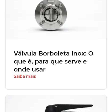
Rio Grande do Sul (RS)
Rondônia (RO)
Roraima (RR)
Válvula Borboleta Inox: O
Santa Catarina (SC)
que é, para que serve e
onde usar
São Paulo (SP)
Saiba mais
Sergipe (SE)
Tocantins (TO)