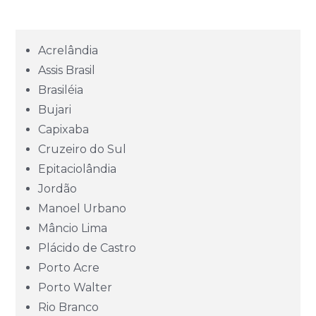
Bahia (BA)
Acrelândia
Ceará (CE)
Assis Brasil
Brasiléia
Espírito Santo (ES)
Bujari
Capixaba
Goiás (GO)
Cruzeiro do Sul
Epitaciolândia
Jordão
Maranhão (MA)
Manoel Urbano
Mâncio Lima
Mato Grosso (MT)
Plácido de Castro
Porto Acre
Mato Grosso do Sul (MS)
Porto Walter
Rio Branco