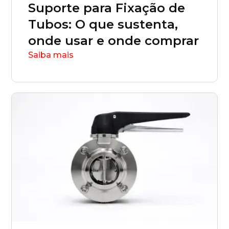
Suporte para Fixação de
Santa Catarina (SC)
Tubos: O que sustenta,
onde usar e onde comprar
São Paulo (SP)
Saiba mais
Sergipe (SE)
Tocantins (TO)
Brasilia (DF)