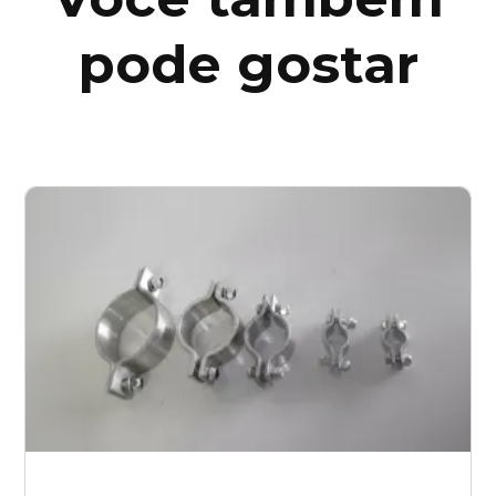
Paraná (PR)
pode gostar
pernambuco (PE)
Piauí (PI)
Rio de Janeiro (RJ)
Rio Grande do Norte (RN)
Rio Grande do Sul (RS)
Rondônia (RO)
Roraima (RR)