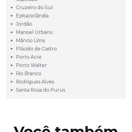
Goiás (GO)
Cruzeiro do Sul
Epitaciolândia
Jordão
Maranhão (MA)
Manoel Urbano
Mâncio Lima
Mato Grosso (MT)
Plácido de Castro
Porto Acre
Mato Grosso do Sul (MS)
Porto Walter
Rio Branco
Minas Gerais (MG)
Rodrigues Alves
Santa Rosa do Purus
Pará (PA)
Paraíba (PB)
Você também