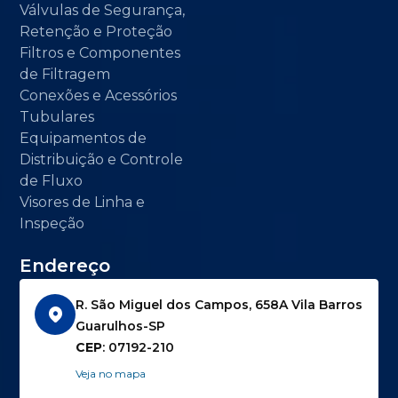
Válvulas de Segurança,
Retenção e Proteção
Filtros e Componentes
de Filtragem
Conexões e Acessórios
Tubulares
Equipamentos de
Distribuição e Controle
de Fluxo
Visores de Linha e
Inspeção
Endereço
R. São Miguel dos Campos, 658A Vila Barros
Guarulhos-SP
CEP
: 07192-210
Veja no mapa