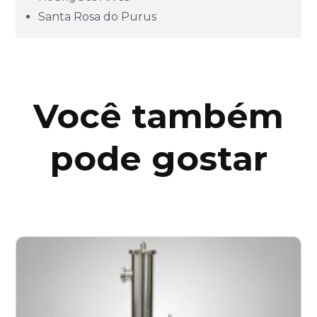
Santa Rosa do Purus
Pará (PA)
Paraíba (PB)
Você também
Paraná (PR)
pode gostar
pernambuco (PE)
Piauí (PI)
Rio de Janeiro (RJ)
Rio Grande do Norte (RN)