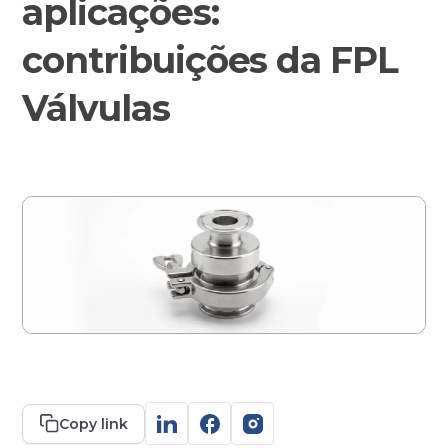
aplicações:
contribuições da FPL
Contato
Válvulas
Copy link