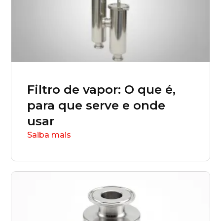
Rio Grande do Sul (RS)
Rondônia (RO)
Roraima (RR)
Filtro de vapor: O que é,
Santa Catarina (SC)
para que serve e onde
usar
São Paulo (SP)
Saiba mais
Sergipe (SE)
Tocantins (TO)