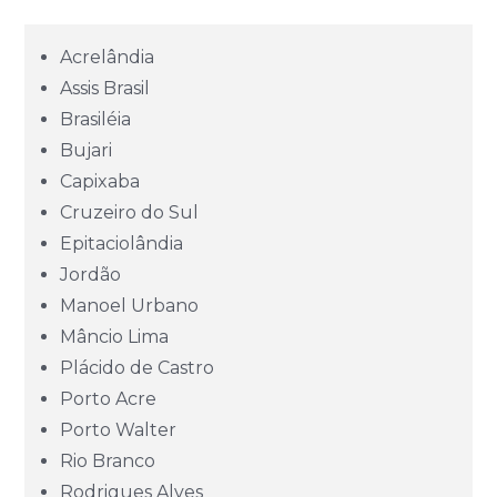
Bahia (BA)
Acrelândia
Ceará (CE)
Assis Brasil
Brasiléia
Espírito Santo (ES)
Bujari
Capixaba
Goiás (GO)
Cruzeiro do Sul
Epitaciolândia
Jordão
Maranhão (MA)
Manoel Urbano
Mâncio Lima
Mato Grosso (MT)
Plácido de Castro
Porto Acre
Mato Grosso do Sul (MS)
Porto Walter
Rio Branco
Minas Gerais (MG)
Rodrigues Alves