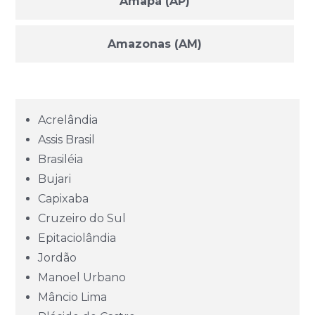
Amapá (AP)
Amazonas (AM)
Bahia (BA)
Acrelândia
Ceará (CE)
Assis Brasil
Brasiléia
Espírito Santo (ES)
Bujari
Capixaba
Goiás (GO)
Cruzeiro do Sul
Epitaciolândia
Jordão
Maranhão (MA)
Manoel Urbano
Mâncio Lima
Mato Grosso (MT)