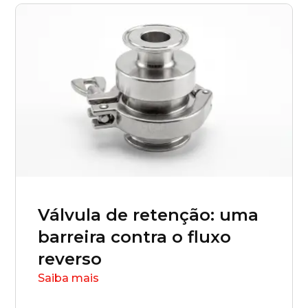
Rio de Janeiro (RJ)
Rio Grande do Norte (RN)
Rio Grande do Sul (RS)
Rondônia (RO)
Roraima (RR)
Válvula de retenção: uma
Santa Catarina (SC)
barreira contra o fluxo
reverso
São Paulo (SP)
Saiba mais
Sergipe (SE)