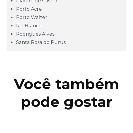
Plácido de Castro
Porto Acre
Mato Grosso do Sul (MS)
Porto Walter
Rio Branco
Minas Gerais (MG)
Rodrigues Alves
Santa Rosa do Purus
Pará (PA)
Paraíba (PB)
Você também
Paraná (PR)
pode gostar
pernambuco (PE)
Piauí (PI)