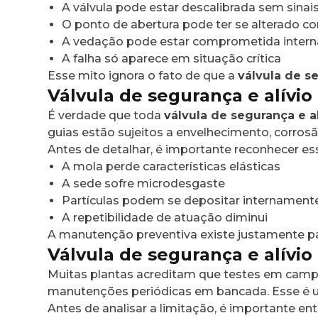
A válvula pode estar descalibrada sem sinai
O ponto de abertura pode ter se alterado 
A vedação pode estar comprometida inter
A falha só aparece em situação crítica
Esse mito ignora o fato de que a
válvula de se
Válvula de segurança e alívio
É verdade que toda
válvula de segurança e al
guias estão sujeitos a envelhecimento, corros
Antes de detalhar, é importante reconhecer e
A mola perde características elásticas
A sede sofre microdesgaste
Partículas podem se depositar internament
A repetibilidade de atuação diminui
A manutenção preventiva existe justamente p
Válvula de segurança e alívio
Muitas plantas acreditam que testes em campo 
manutenções periódicas em bancada. Esse é 
Antes de analisar a limitação, é importante en