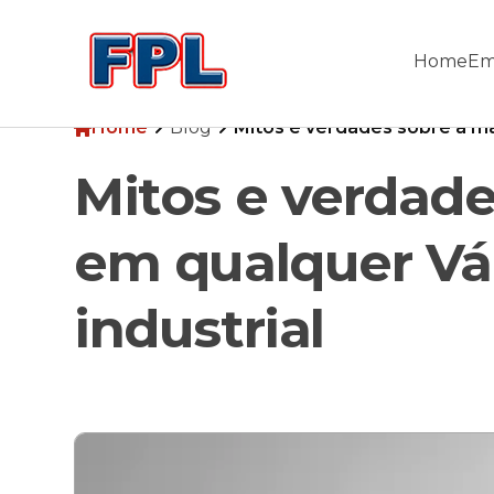
Home
Em
Home
Blog
Mitos e verdades sobre a ma
Home
Empresa
Mitos e verdad
Produtos
Blog
Pesquisa
em qualquer Vál
Contato
industrial