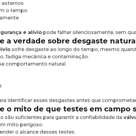
s externos
com o tempo
namente
gurança e alívio
pode falhar silenciosamente, sem qual
e a verdade sobre desgaste natur
ívio
sofre desgaste ao longo do tempo, mesmo quando 
ão, fadiga mecânica e contaminação.
sse comportamento natural.
e
ara identificar esses desgastes antes que compromet
e o mito de que testes em campo
são suficientes para garantir a confiabilidade da
válv
um mito perigoso.
tender o alcance desses testes.