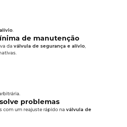
alívio
.
mínima de manutenção
iva da
válvula de segurança e alívio
,
mativas.
rbitrária.
esolve problemas
s com um reajuste rápido na
válvula de