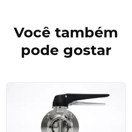
Paraíba (PB)
Você também
Paraná (PR)
pode gostar
pernambuco (PE)
Piauí (PI)
Rio de Janeiro (RJ)
Rio Grande do Norte (RN)
Rio Grande do Sul (RS)