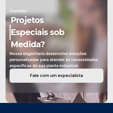
Contato
Projetos
Especiais sob
Medida?
Nossa engenharia desenvolve soluções
personalizadas para atender as necessidades
específicas da sua planta industrial.
Fale com um especialista