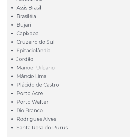
Ceará (CE)
Assis Brasil
Brasiléia
Espírito Santo (ES)
Bujari
Capixaba
Goiás (GO)
Cruzeiro do Sul
Epitaciolândia
Jordão
Maranhão (MA)
Manoel Urbano
Mâncio Lima
Mato Grosso (MT)
Plácido de Castro
Porto Acre
Mato Grosso do Sul (MS)
Porto Walter
Rio Branco
Minas Gerais (MG)
Rodrigues Alves
Santa Rosa do Purus
Pará (PA)