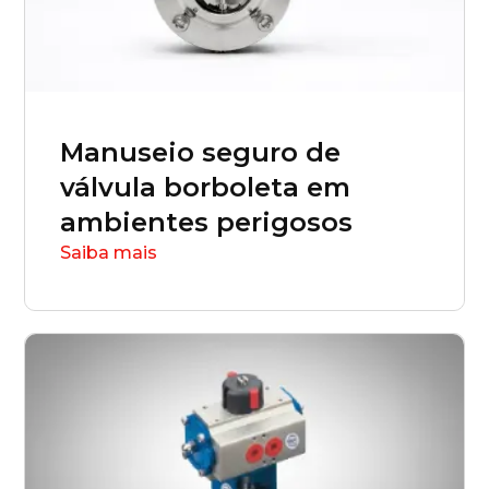
Rondônia (RO)
Roraima (RR)
Manuseio seguro de
Santa Catarina (SC)
válvula borboleta em
ambientes perigosos
São Paulo (SP)
Saiba mais
Sergipe (SE)
Tocantins (TO)
Brasilia (DF)